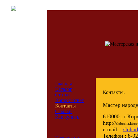
Главная
Каталог
Контакты.
Статьи
Вопрос-ответ
Мастер народ
Контакты
Ссылки
610000 , г.Кир
Как купить
http://
slobodka.kirovc
e-mail:
slobo
Телефон : 8-9
Изделия на