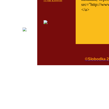
Пляскиной
src="http://ww
</a>
©Slobodka 2