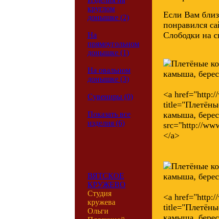
круглом
Если Вам близ
донышке (2)
понравился са
Слободки на с
На
прямоугольном
донышке (1)
На овальном
донышке (3)
<a href="http:
Сувениры (0)
title="Плетёны
Показать все
камыша, бере
изделия (6)
src="http://www
</a>
ВЯТСКОЕ
КРУЖЕВО
Студия
<a href="http:
кружева
title="Плетёны
Ольги
камыша, бере